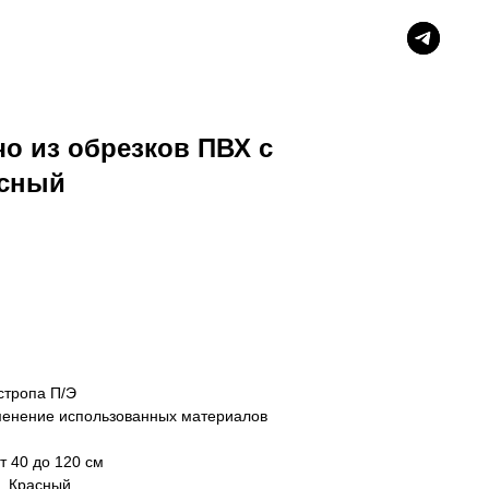
чо из обрезков ПВХ с
асный
стропа П/Э
именение использованных материалов
т 40 до 120 см
. Красный.